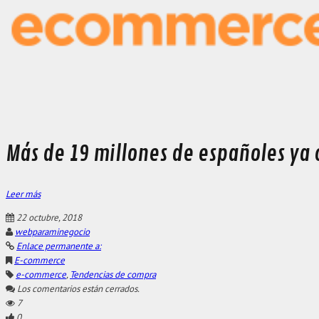
Más de 19 millones de españoles ya
Leer más
22 octubre, 2018
webparaminegocio
Enlace permanente a:
E-commerce
e-commerce
,
Tendencias de compra
Los comentarios están cerrados.
7
0