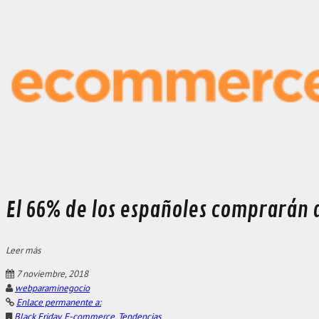
El 66% de los españoles comprarán d
Leer más
7 noviembre, 2018
webparaminegocio
Enlace permanente a:
Black Friday
,
E-commerce
,
Tendencias