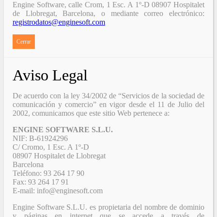
Engine Software, calle Crom, 1 Esc. A 1º-D 08907 Hospitalet
de Llobregat, Barcelona, o mediante correo electrónico:
registrodatos@enginesoft.com
Cerrar
Aviso Legal
De acuerdo con la ley 34/2002 de “Servicios de la sociedad de
comunicación y comercio” en vigor desde el 11 de Julio del
2002, comunicamos que este sitio Web pertenece a:
ENGINE SOFTWARE S.L.U.
NIF: B-61924296
C/ Cromo, 1 Esc. A 1º-D
08907 Hospitalet de Llobregat
Barcelona
Teléfono: 93 264 17 90
Fax: 93 264 17 91
E-mail: info@enginesoft.com
Engine Software S.L.U. es propietaria del nombre de dominio
y páginas en internet que se accede a través de